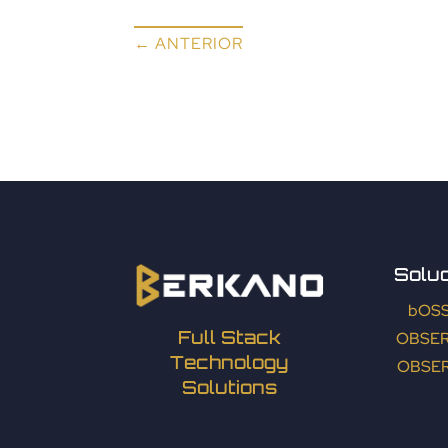
←
ANTERIOR
Solu
bOS
Full Stack
OBSE
Technology
OBSER
Solutions