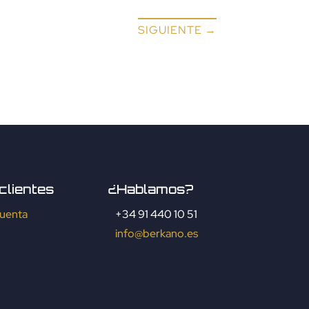
SIGUIENTE
→
clientes
¿Hablamos?
cuenta
+34 91 440 10 51
info@berkano.es